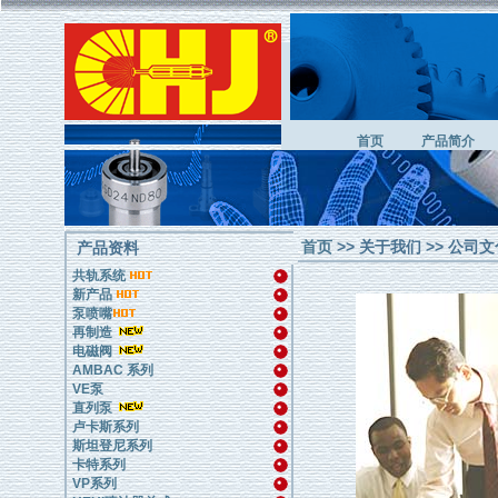
首页
产品简介
首页
>> 关于我们 >> 公司
产品资料
共轨系统
新产品
泵喷嘴
再制造
电磁阀
AMBAC 系列
VE泵
直列泵
卢卡斯系列
斯坦登尼系列
卡特系列
VP系列