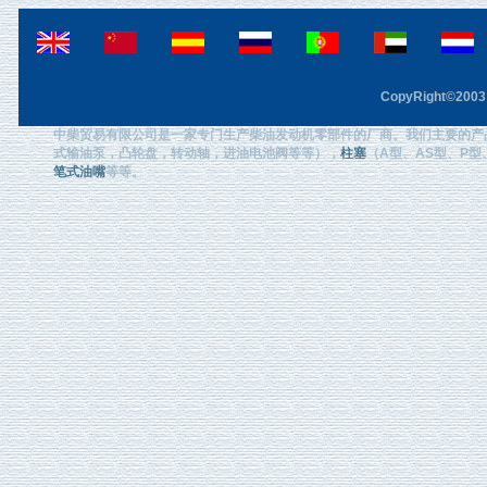
CopyRight©2003 F
中柴贸易有限公司是一家专门生产柴油发动机零部件的厂商。我们主要的产
式输油泵，凸轮盘，转动轴，进油电池阀等等），
柱塞
（A型、AS型、P型、
笔式油嘴
等等。