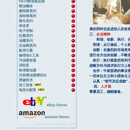
HEUI喷油器总成
喷油嘴体
康明斯系列
底特律系列
雅马系列
单体泵
展的同时也促进别人的发
电子控制
三、
企业精神
柱塞系列
和谐、创新、执行、合
油嘴系列
和谐：从己做起，个人拥
出油阀系列
创新：在激烈的市场竞争
船用引擎
进行全方位的创新，不断
修理包&工具
汽油喷射器
执行：执行就是把有利于
涡轮泵
战略方向与战术执行力上
标准喷油器
合作：中柴贸易的事业需
共轨喷油器测试台
一切本位主义和小团体主
浸渗技术
认真：“细节决定成败”
加工设备
四、
人才观
电控分配泵
尊重员工，德能兼备。
eBay Stores
amazon Stores
www.chinahanji.com