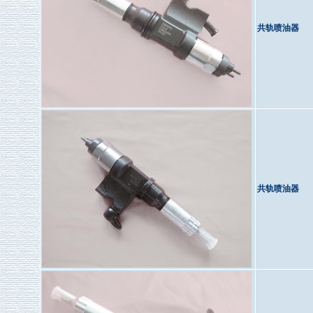
共轨喷油器
共轨喷油器