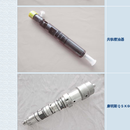
共轨喷油器
康明斯ＱＳＫ6