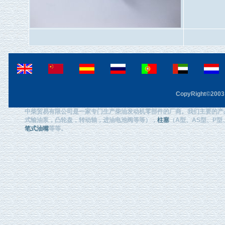
CopyRight©2003 F
中柴贸易有限公司是一家专门生产柴油发动机零部件的厂商。我们主要的产
式输油泵，凸轮盘，转动轴，进油电池阀等等），
柱塞
（A型、AS型、P型、
笔式油嘴
等等。