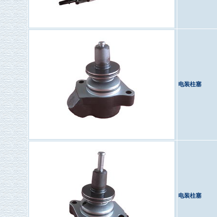
电装柱塞
电装柱塞