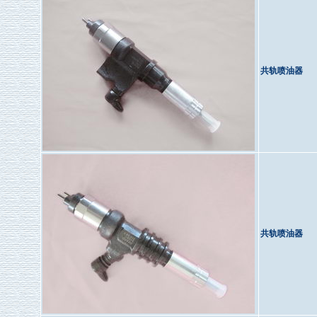
共轨喷油器
共轨喷油器