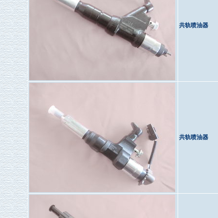
共轨喷油器
共轨喷油器