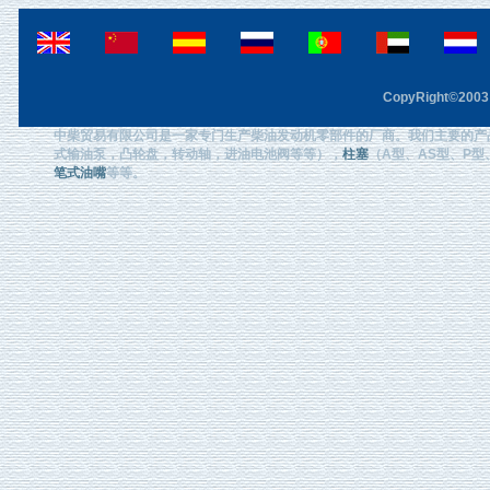
CopyRight©2003 F
中柴贸易有限公司是一家专门生产柴油发动机零部件的厂商。我们主要的产
式输油泵，凸轮盘，转动轴，进油电池阀等等），
柱塞
（A型、AS型、P型、
笔式油嘴
等等。