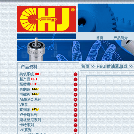
首页
产品简介
首页
>>
HEUI喷油器总成
>>
产品资料
共轨系统
新产品
泵喷嘴
再制造
电磁阀
AMBAC 系列
VE泵
直列泵
卢卡斯系列
斯坦登尼系列
卡特系列
VP系列