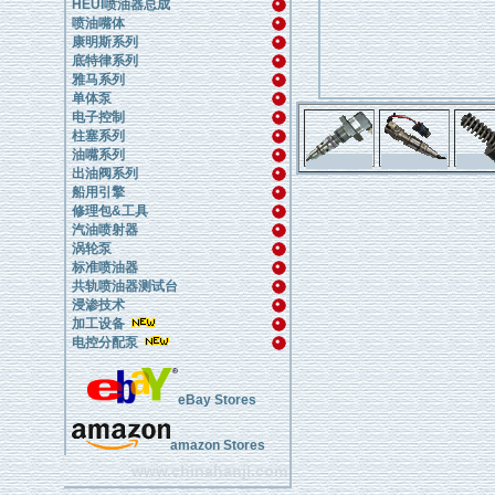
HEUI喷油器总成
喷油嘴体
康明斯系列
底特律系列
雅马系列
单体泵
电子控制
柱塞系列
油嘴系列
出油阀系列
船用引擎
修理包&工具
汽油喷射器
涡轮泵
标准喷油器
共轨喷油器测试台
浸渗技术
加工设备
电控分配泵
eBay Stores
amazon Stores
www.chinahanji.com