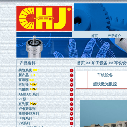
首页
产品简介
首页
>> 加工设备 >> 车铣
产品资料
共轨系统
车铣设备
新产品
泵喷嘴
超快激光数控
再制造
电磁阀
AMBAC 系列
VE泵
直列泵
卢卡斯系列
斯坦登尼系列
卡特系列
VP系列