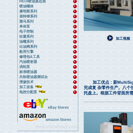
HEUI喷油器总成
喷油嘴体
康明斯系列
底特律系列
雅马系列
单体泵
电子控制
柱塞系列
加工视频
油嘴系列
出油阀系列
船用引擎
修理包&工具
汽油喷射器
涡轮泵
标准喷油器
共轨喷油器测试台
浸渗技术
加工优点 : 新Mul
加工设备
完成复 杂零件生产。八个
电控分配泵
托盘上。根据工件背面所
eBay Stores
amazon Stores
www.chinahanji.com