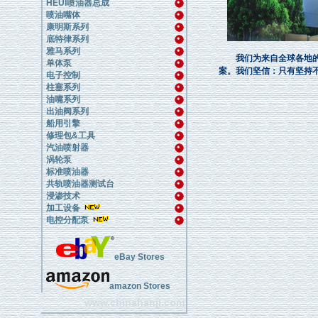
HEUI喷油器总成
喷油嘴体
康明斯系列
底特律系列
雅马系列
我们为来自全球各地的客
单体泵
案。我们坚信：只有坚持
电子控制
柱塞系列
油嘴系列
出油阀系列
船用引擎
修理包&工具
汽油喷射器
涡轮泵
标准喷油器
共轨喷油器测试台
浸渗技术
加工设备
电控分配泵
eBay Stores
amazon Stores
www.chinahanji.com