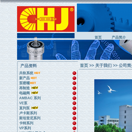
首页
产品简介
首页
>> 关于我们 >> 公司
产品资料
共轨系统
新产品
泵喷嘴
再制造
电磁阀
AMBAC 系列
VE泵
直列泵
卢卡斯系列
斯坦登尼系列
卡特系列
VP系列