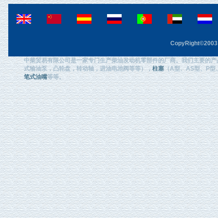
CopyRight©2003 F
中柴贸易有限公司是一家专门生产柴油发动机零部件的厂商。我们主要的产
式输油泵，凸轮盘，转动轴，进油电池阀等等），
柱塞
（A型、AS型、P型、
笔式油嘴
等等。