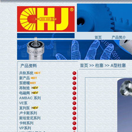
首页
产品简介
首页
>>
柱塞
>> A型柱塞
产品资料
共轨系统
新产品
泵喷嘴
再制造
电磁阀
AMBAC 系列
VE泵
直列泵
卢卡斯系列
斯坦登尼系列
卡特系列
VP系列