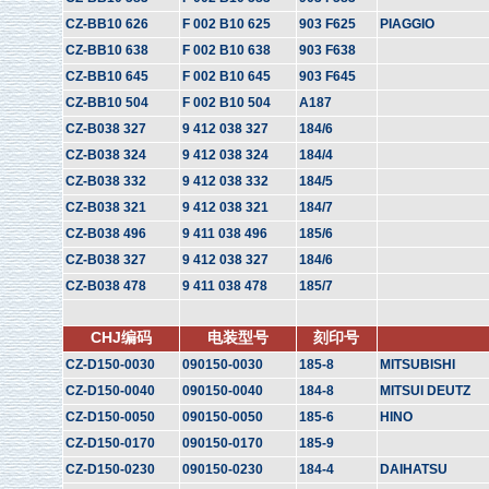
CZ-BB10 626
F 002 B10 625
903 F625
PIAGGIO
CZ-BB10 638
F 002 B10 638
903 F638
CZ-BB10 645
F 002 B10 645
903 F645
CZ-BB10 504
F 002 B10 504
A187
CZ-B038 327
9 412 038 327
184/6
CZ-B038 324
9 412 038 324
184/4
CZ-B038 332
9 412 038 332
184/5
CZ-B038 321
9 412 038 321
184/7
CZ-B038 496
9 411 038 496
185/6
CZ-B038 327
9 412 038 327
184/6
CZ-B038 478
9 411 038 478
185/7
CHJ编码
电装型号
刻印号
CZ-D150-0030
090150-0030
185-8
MITSUBISHI
CZ-D150-0040
090150-0040
184-8
MITSUI DEUTZ
CZ-D150-0050
090150-0050
185-6
HINO
CZ-D150-0170
090150-0170
185-9
CZ-D150-0230
090150-0230
184-4
DAIHATSU