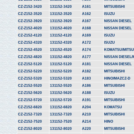
CZ-Z152-3420
131152-3420
A161
MITSUBISHI
CZ-Z152-3520
131152-3520
A162
ISUZU
CZ-Z152-3920
131152-3920
A167
NISSAN DIESEL
CZ-Z152-4020
131152-4020
A168
NISSAN DIESEL
CZ-Z152-4120
131152-4120
A169
ISUZU
CZ-Z152-4320
131152-4320
A172
ISUZU
CZ-Z152-4520
131152-4520
A174
KOMATSU/MITSU
CZ-Z152-4820
131152-4820
A177
NISSAN DIESEL/
CZ-Z152-5120
131152-5120
A181
NISSAN DIESEL
CZ-Z152-5220
131152-5220
A182
MITSUBISHI
CZ-Z152-5320
131152-5320
A183
HINO/MAZCZ-D
CZ-Z152-5520
131152-5520
A186
MITSUBISHI
CZ-Z152-5620
131152-5620
A188
ISUZU
CZ-Z152-5720
131152-5720
A191
MITSUBISHI
CZ-Z152-6820
131152-6820
A204
KOMATSU
CZ-Z152-7320
131152-7320
A210
MITSUBISHI
CZ-Z152-7520
131152-7520
A214
HINO
CZ-Z152-8020
131152-8020
A220
MITSUBISHI