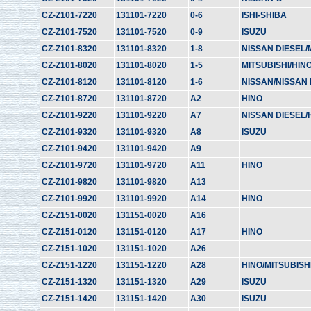
CZ-Z101-7220
131101-7220
0-6
ISHI-SHIBA
CZ-Z101-7520
131101-7520
0-9
ISUZU
CZ-Z101-8320
131101-8320
1-8
NISSAN DIESEL/
CZ-Z101-8020
131101-8020
1-5
MITSUBISHI/HIN
CZ-Z101-8120
131101-8120
1-6
NISSAN/NISSAN 
CZ-Z101-8720
131101-8720
A2
HINO
CZ-Z101-9220
131101-9220
A7
NISSAN DIESEL/
CZ-Z101-9320
131101-9320
A8
ISUZU
CZ-Z101-9420
131101-9420
A9
CZ-Z101-9720
131101-9720
A11
HINO
CZ-Z101-9820
131101-9820
A13
CZ-Z101-9920
131101-9920
A14
HINO
CZ-Z151-0020
131151-0020
A16
CZ-Z151-0120
131151-0120
A17
HINO
CZ-Z151-1020
131151-1020
A26
CZ-Z151-1220
131151-1220
A28
HINO/MITSUBISH
CZ-Z151-1320
131151-1320
A29
ISUZU
CZ-Z151-1420
131151-1420
A30
ISUZU