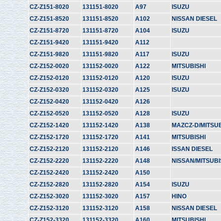
CZ-Z151-8020
131151-8020
A97
ISUZU
CZ-Z151-8520
131151-8520
A102
NISSAN DIESEL
CZ-Z151-8720
131151-8720
A104
ISUZU
CZ-Z151-9420
131151-9420
A112
CZ-Z151-9820
131151-9820
A117
ISUZU
CZ-Z152-0020
131152-0020
A122
MITSUBISHI
CZ-Z152-0120
131152-0120
A120
ISUZU
CZ-Z152-0320
131152-0320
A125
ISUZU
CZ-Z152-0420
131152-0420
A126
CZ-Z152-0520
131152-0520
A128
ISUZU
CZ-Z152-1420
131152-1420
A138
MAZCZ-D/MITSUB
CZ-Z152-1720
131152-1720
A141
MITSUBISHI
CZ-Z152-2120
131152-2120
A146
ISSAN DIESEL
CZ-Z152-2220
131152-2220
A148
NISSAN/MITSUBI
CZ-Z152-2420
131152-2420
A150
CZ-Z152-2820
131152-2820
A154
ISUZU
CZ-Z152-3020
131152-3020
A157
HINO
CZ-Z152-3120
131152-3120
A158
NISSAN DIESEL
CZ-Z152-3320
131152-3320
A160
MITSUBISHI