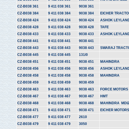
CZ-B038 361
9 411 038 361
9038 361
CZ-B038 384
9 411 038 384
9038 384
EICHER TRACT
CZ-B038 424
9 411 038 424
9038 424
ASHOK LEYLAN
CZ-B038 428
9 411 038 428
9038 428
TAFE
CZ-B038 433
9 411 038 433
9038 433
ASHOK LEYLAN
CZ-B038 441
9 411 038 441
9038 441
CZ-B038 443
9 411 038 443
9038 443
SWARAJ TRACT
CZ-B038 445
9 411 038 445
131/0
CZ-B038 451
9 411 038 451
9038 451
MAHINDRA
CZ-B038 456
9 411 038 456
9038 456
ASHOK LEYLAN
CZ-B038 458
9 411 038 458
9038 458
MAHINDRA
CZ-B038 459
9 411 038 459
9038 459
CZ-B038 463
9 411 038 463
9038 463
FORCE MOTORS
CZ-B038 467
9 411 038 467
9038 467
HMT
CZ-B038 468
9 411 038 468
9038 468
MAHINDRA MDI2
CZ-B038 471
9 411 038 471
9038 471
EICHER MOTORS
CZ-B038 477
9 411 038 477
2610
CZ-B038 479
9 411 038 479
3050