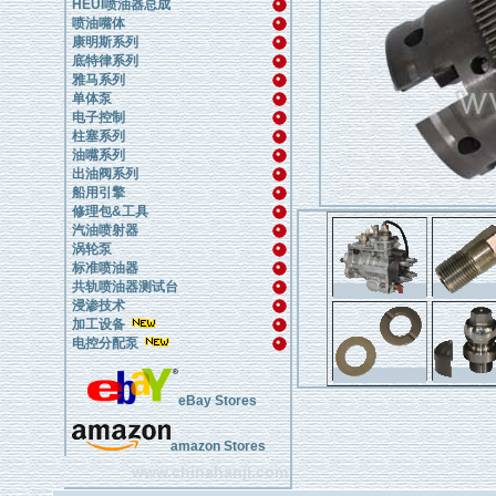
HEUI喷油器总成
喷油嘴体
康明斯系列
底特律系列
雅马系列
单体泵
电子控制
柱塞系列
油嘴系列
出油阀系列
船用引擎
修理包&工具
汽油喷射器
涡轮泵
标准喷油器
共轨喷油器测试台
浸渗技术
加工设备
电控分配泵
eBay Stores
amazon Stores
www.chinahanji.com